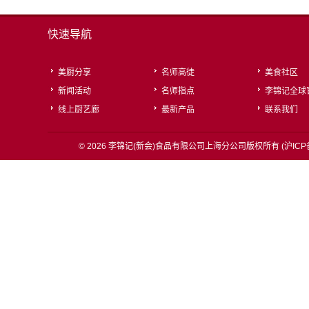
厨艺廊2015-5月刊
快速导航
美厨分享
名师高徒
美食社区
新闻活动
名师指点
李锦记全球
线上厨艺廊
最新产品
联系我们
© 2026 李锦记(新会)食品有限公司上海分公司版权所有 (
沪ICP
厨艺廊2014-12月刊
厨艺廊2014-8月刊